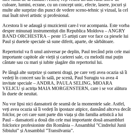
culoare, lumini, ecrane, cu un concept unic, efecte, lasere, jocuri și
multe alte surprize din punct de vedere sceno-tehnic și vizual, la cel
mai înalt nivel artistic și profesional.
Acestora li se adaugă și muzicienii care-l vor acompania. Este vorba
despre minunați instrumentiști din Republica Moldova – ANGRY
BAND ORCHESTRA – peste 15 artiști care vor face ca piesele lui
Paul și duetele speciale să sune diferit, aparte, de sărbătoare.
Repertoriul va fi unul aniversar pe deplin, Paul trecând prin cele mai
importante capitole ale vieții și carierei sale, cu melodii mai puțin
cântate sau cu mari și iubite șlagăre din repertoriul lui.
Pe lângă alte surprize și oameni dragi, pe care veți avea ocazia să îi
vedeți în concert sau în sală, pe scenă, Paul Surugiu va avea 4
invitate speciale – ANDRA, PAULA SELING, MIOARA
VELICU și actrița MAIA MORGENSTERN, care i se vor alătura
în duete de neuitat.
Nu vor lipsi nici dansatorii de seamă de la momentele sale. Astfel,
veți avea ocazia să îi vedeți în ipostaze atipice, dansând altceva decât
folclor, pe cei care sunt parte din viața și din familia artistică a lui
Paul – dansatorii a două din cele mai importante două ansambluri
folclorice profesioniste din România – Ansamblul ”Cindrelul Junii
Sibiului” și Ansamblul ”Transilvania”.