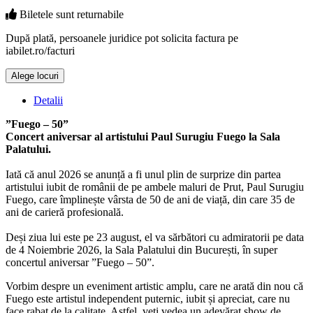
Biletele sunt
returnabile
După plată, persoanele juridice pot solicita factura pe
iabilet.ro/facturi
Alege locuri
Detalii
”Fuego – 50”
Concert aniversar al artistului Paul Surugiu Fuego la Sala
Palatului.
Iată că anul 2026 se anunță a fi unul plin de surprize din partea
artistului iubit de românii de pe ambele maluri de Prut, Paul Surugiu
Fuego, care împlinește vârsta de 50 de ani de viață, din care 35 de
ani de carieră profesională.
Deși ziua lui este pe 23 august, el va sărbători cu admiratorii pe data
de 4 Noiembrie 2026, la Sala Palatului din București, în super
concertul aniversar ”Fuego – 50”.
Vorbim despre un eveniment artistic amplu, care ne arată din nou că
Fuego este artistul independent puternic, iubit și apreciat, care nu
face rabat de la calitate. Astfel, veți vedea un adevărat show de