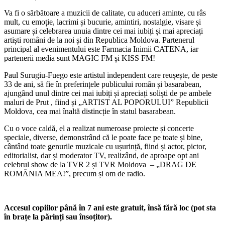
Va fi o sărbătoare a muzicii de calitate, cu aduceri aminte, cu râs
mult, cu emoție, lacrimi și bucurie, amintiri, nostalgie, visare și
asumare și celebrarea unuia dintre cei mai iubiți și mai apreciați
artiști români de la noi și din Republica Moldova. Partenerul
principal al evenimentului este Farmacia Inimii CATENA, iar
partenerii media sunt MAGIC FM și KISS FM!
Paul Surugiu-Fuego este artistul independent care reușește, de peste
33 de ani, să fie în preferințele publicului român și basarabean,
ajungând unul dintre cei mai iubiți și apreciați soliști de pe ambele
maluri de Prut , fiind și „ARTIST AL POPORULUI” Republicii
Moldova, cea mai înaltă distincție în statul basarabean.
Cu o voce caldă, el a realizat numeroase proiecte și concerte
speciale, diverse, demonstrând că le poate face pe toate și bine,
cântând toate genurile muzicale cu ușurință, fiind și actor, pictor,
editorialist, dar și moderator TV, realizând, de aproape opt ani
celebrul show de la TVR 2 și TVR Moldova – „DRAG DE
ROMÂNIA MEA!”, precum și om de radio.
Accesul copiilor până în 7 ani este gratuit, însă fără loc (pot sta
în brațe la părinți sau însoțitor).