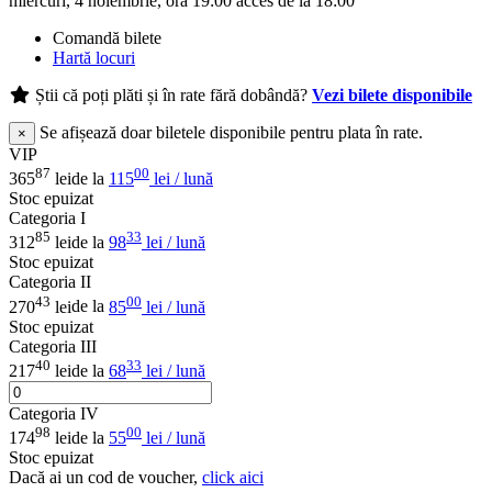
miercuri, 4 noiembrie, ora 19:00 acces de la 18:00
Comandă bilete
Hartă locuri
Știi că poți plăti și în rate fără dobândă?
Vezi bilete disponibile
Se afișează doar biletele disponibile pentru plata în rate.
×
VIP
87
00
365
lei
de la
115
lei / lună
Stoc epuizat
Categoria I
85
33
312
lei
de la
98
lei / lună
Stoc epuizat
Categoria II
43
00
270
lei
de la
85
lei / lună
Stoc epuizat
Categoria III
40
33
217
lei
de la
68
lei / lună
Categoria IV
98
00
174
lei
de la
55
lei / lună
Stoc epuizat
Dacă ai un cod de voucher,
click aici