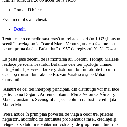
luni, 27 iulie, ora 20:00 acces de la 19:30
Comandă bilete
Evenimentul s-a încheiat.
Detalii
Textul este o comedie savuroasă în trei acte, scris în 1932 şi pus în
scenă în acelaşi an la Teatrul Maria Ventura, unde a fost montat
pentru prima dată la Bulandra în 1957 de regizorul N. Al. Toscani.
La peste şase decenii de la montarea lui Toscani, Horaţiu Mălăele
readuce pe scena Teatrului Bulandra cele trei tipologii umane,
întrupându-l pe evreul Ianke şi distribuindu-i în rolurile turcului
Cadâr şi românului Take pe Răzvan Vasilescu şi pe Mihai
Constantin.
Alături de cei trei interpreţi principali, din distribuţie vor mai face
parte: Dana Dogaru, Adrian Ciobanu, Maria Veronica Vârlan şi
Matei Constantin. Scenografia spectacolului i-a fost încredinţată
Mariei Miu.
Piesa aduce în prim plan povestea de viață a celor trei prieteni
negustori, abordând cu subtilitate problematica rasei, credinţei și
religiei, a statutului identitar individual şi de grup, reamintindu-ne