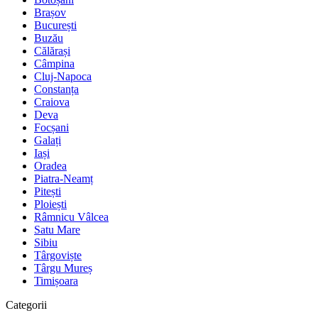
Brașov
București
Buzău
Călărași
Câmpina
Cluj-Napoca
Constanța
Craiova
Deva
Focșani
Galați
Iași
Oradea
Piatra-Neamț
Pitești
Ploiești
Râmnicu Vâlcea
Satu Mare
Sibiu
Târgoviște
Târgu Mureș
Timișoara
Categorii