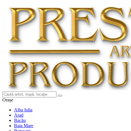
Orașe
Alba Iulia
Arad
Bacău
Baia Mare
Botoșani