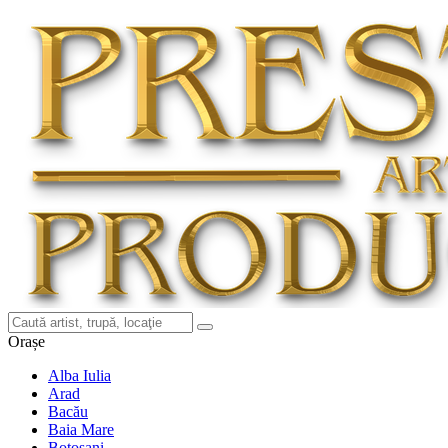
Orașe
Alba Iulia
Arad
Bacău
Baia Mare
Botoșani