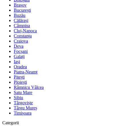
Brașov
București
Buzău
Călărași
Câmpina
Cluj-Napoca
Constanța
Craiova
Deva
Focșani
Galați
Iași
Oradea
Piatra-Neamț
Pitești
Ploiești
Râmnicu Vâlcea
Satu Mare
Sibiu
Târgoviște
Târgu Mureș
Timișoara
Categorii