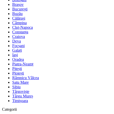
Brașov
București
Buzău
Călărași
Câmpina
Cluj-Napoca
Constanța
Craiova
Deva
Focșani
Galați
Iași
Oradea
Piatra-Neamț
Pitești
Ploiești
Râmnicu Vâlcea
Satu Mare
Sibiu
Târgoviște
Târgu Mureș
Timișoara
Categorii