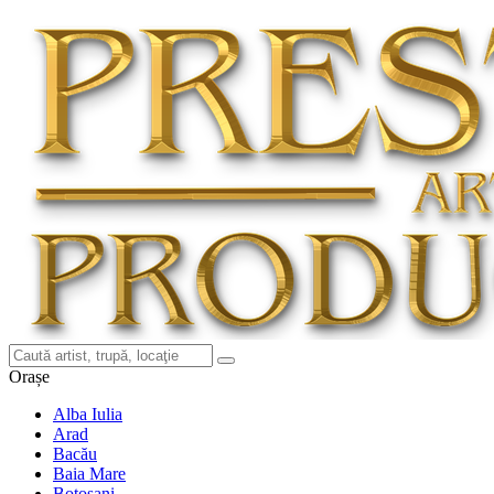
Orașe
Alba Iulia
Arad
Bacău
Baia Mare
Botoșani